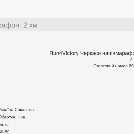
арафон
:
2 км
Run4Victory Черкаси напівмараф
2
Стартовий номер
20
Україна Соколівка
Обертун Ніна
жінка
50-59