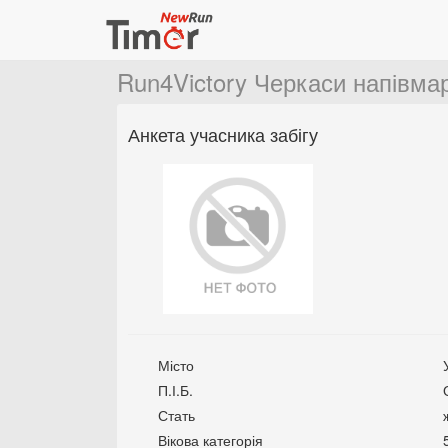
Run4Victory Черкаси напівм
Анкета учасника забігу
Місто
П.І.Б.
Стать
Вікова категорія