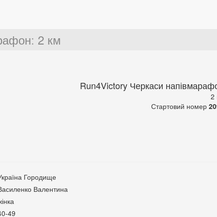
арафон
:
2 км
Run4Victory Черкаси напівмараф
2
Стартовий номер
20
Україна Городище
Василенко Валентина
жінка
40-49