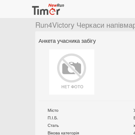
Run4Victory Черкаси напівм
Анкета учасника забігу
Місто
П.І.Б.
Стать
Вікова категорія