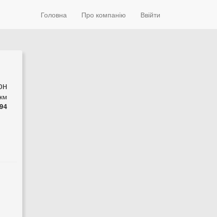
Головна
Про компанію
Ввійти
он
 км
94