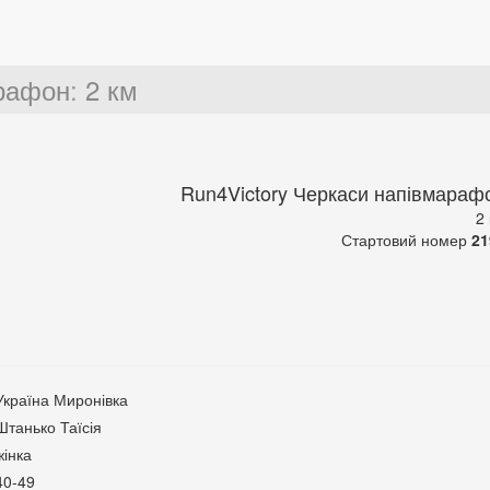
арафон
:
2 км
Run4Victory Черкаси напівмараф
2
Стартовий номер
21
Україна Миронівка
Штанько Таїсія
жінка
40-49