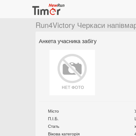
Run4Victory Черкаси напівм
Анкета учасника забігу
Місто
П.І.Б.
Стать
Вікова категорія