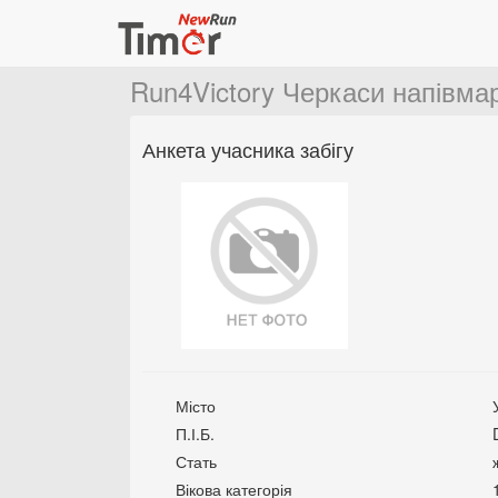
Run4Victory Черкаси напівм
Анкета учасника забігу
Місто
П.І.Б.
Стать
Вікова категорія