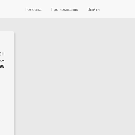
Головна
Про компанію
Ввійти
он
 км
98