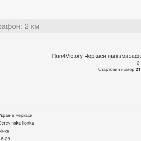
арафон
:
2 км
Run4Victory Черкаси напівмараф
2
Стартовий номер
21
Україна Черкаси
Derevinska Ilonka
жінка
18-29