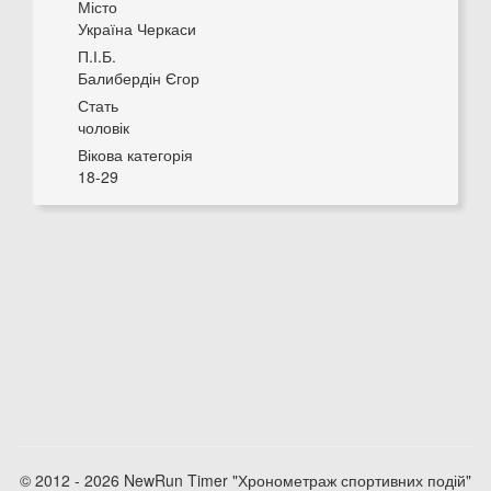
Місто
Україна Черкаси
П.І.Б.
Балибердін Єгор
Стать
чоловік
Вікова категорія
18-29
© 2012 - 2026 NewRun Timer "Хронометраж спортивних подій"