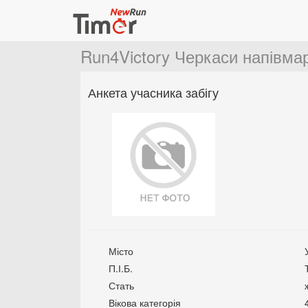
Run4Victory Черкаси напівм
Анкета учасника забігу
Місто
П.І.Б.
Стать
Вікова категорія