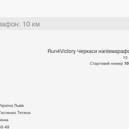
арафон
:
10 км
Run4Victory Черкаси напівмараф
10
Стартовий номер
10
Україна Львів
Тесленко Тетяна
жінка
40-49