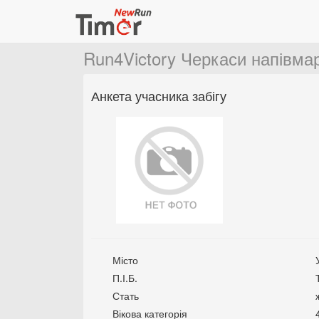
Run4Victory Черкаси напівм
Анкета учасника забігу
Місто
П.І.Б.
Стать
Вікова категорія