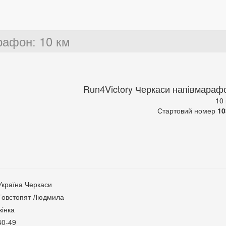
арафон
:
10 км
Run4Victory Черкаси напівмараф
10
Стартовий номер
10
Україна Черкаси
Товстопят Людмила
жінка
40-49