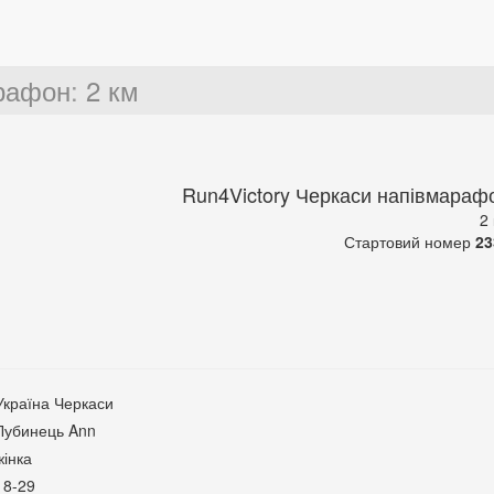
арафон
:
2 км
Run4Victory Черкаси напівмараф
2
Стартовий номер
23
Україна Черкаси
Лубинець Ann
жінка
18-29