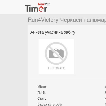
Run4Victory Черкаси напівм
Анкета учасника забігу
Місто
П.І.Б.
Стать
Вікова категорія