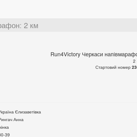
арафон
:
2 км
Run4Victory Черкаси напівмараф
2
Стартовий номер
23
Україна Єлизаветівка
Рингач Анна
жінка
30-39