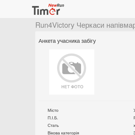
Run4Victory Черкаси напівм
Анкета учасника забігу
Місто
П.І.Б.
Стать
Вікова категорія