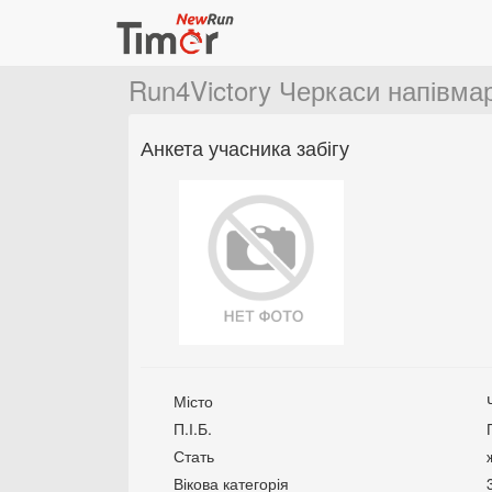
Run4Victory Черкаси напівм
Анкета учасника забігу
Місто
П.І.Б.
Стать
Вікова категорія