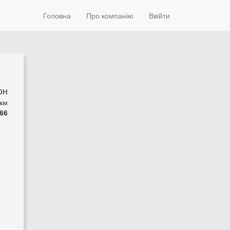
Головна
Про компанію
Ввійти
он
 км
66