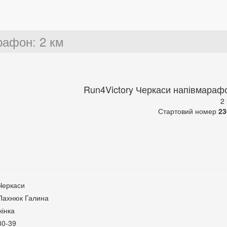
арафон
:
2 км
Run4Victory Черкаси напівмараф
2
Стартовий номер
23
Черкаси
Пахнюк Галина
жінка
30-39