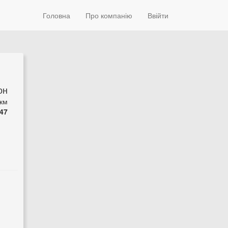
Головна
Про компанію
Ввійти
он
 км
47