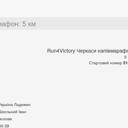
арафон
:
5 км
Run4Victory Черкаси напівмараф
5
Стартовий номер
51
Україна Ладижин
Школьний Іван
чоловік
30-39