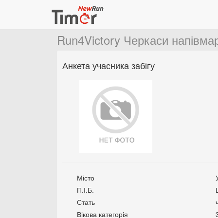
Run4Victory Черкаси напівм
Анкета учасника забігу
Місто
П.І.Б.
Стать
Вікова категорія