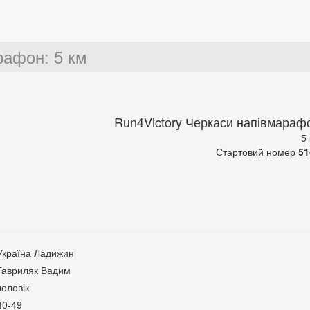
арафон
:
5 км
Run4Victory Черкаси напівмараф
5
Стартовий номер
51
Україна Ладижин
Гавриляк Вадим
чоловік
40-49