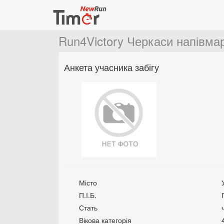
Run4Victory Черкаси напівм
Анкета учасника забігу
Місто
П.І.Б.
Стать
Вікова категорія