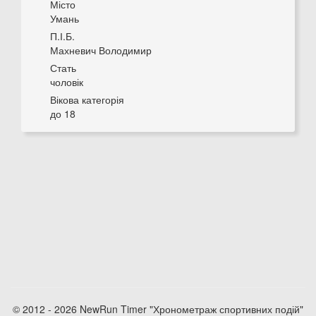
Місто
Умань
П.І.Б.
Махневич Володимир
Стать
чоловік
Вікова категорія
до 18
© 2012 - 2026 NewRun Timer "Хронометраж спортивних подій"