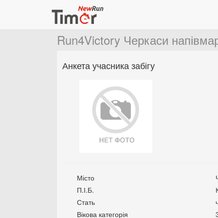
Run4Victory Черкаси напівм
Анкета учасника забігу
Місто
П.І.Б.
Стать
Вікова категорія