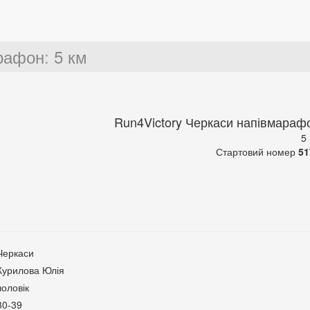
арафон
:
5 км
Run4Victory Черкаси напівмараф
5
Стартовий номер
51
Черкаси
Курилова Юлія
чоловік
30-39