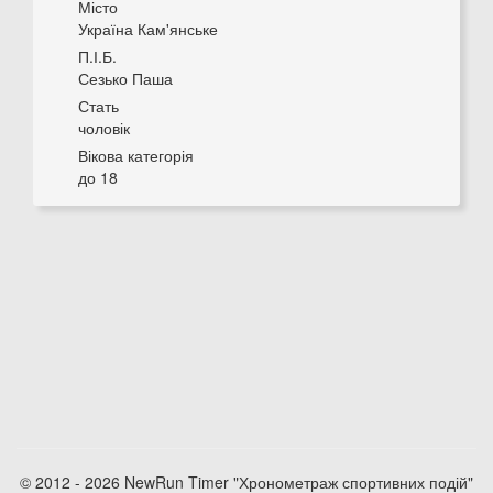
Місто
Україна Кам'янське
П.І.Б.
Сезько Паша
Стать
чоловік
Вікова категорія
до 18
© 2012 - 2026 NewRun Timer "Хронометраж спортивних подій"