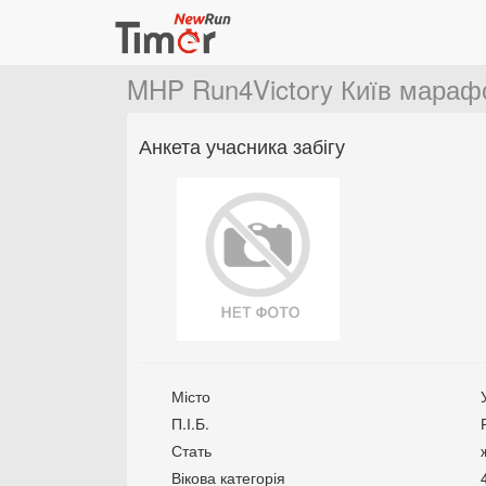
MHP Run4Victory Київ мараф
Анкета учасника забігу
Місто
П.І.Б.
Стать
Вікова категорія