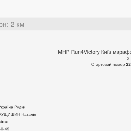
он
:
2 км
MHP Run4Victory Київ мараф
2
Стартовий номер
22
Україна Рудки
РУЩИШИН Наталія
жінка
40-49