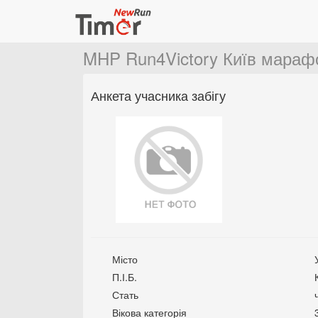
MHP Run4Victory Київ мараф
Анкета учасника забігу
Місто
П.І.Б.
Стать
Вікова категорія