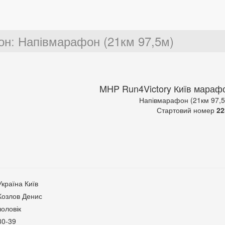
он
:
Напівмарафон (21км 97,5м)
MHP Run4Victory Київ мараф
Напівмарафон (21км 97,
Стартовий номер
22
Україна Київ
Козлов Денис
чоловік
30-39