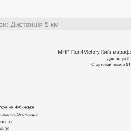
он
:
Дистанція 5 км
MHP Run4Victory Київ мараф
Дистанція 5
Стартовий номер
51
Україна Чубинське
Пахолюк Олександр
чоловік
30-39