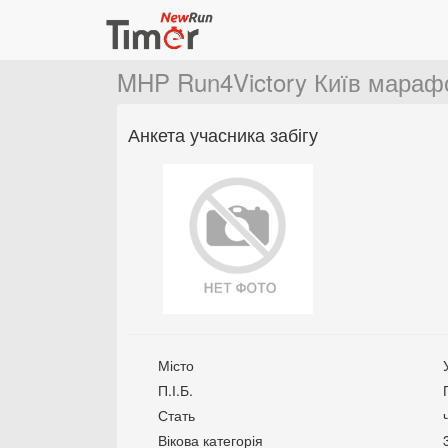
MHP Run4Victory Київ мараф
Анкета учасника забігу
Місто
П.І.Б.
Стать
Вікова категорія