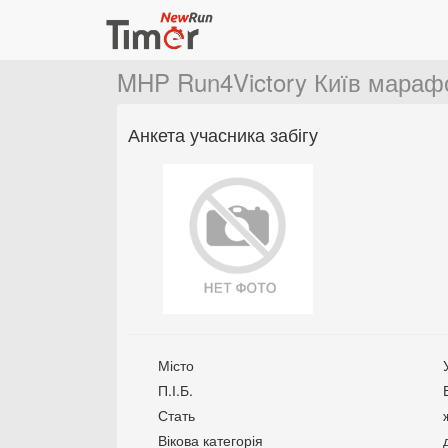
MHP Run4Victory Київ мараф
Анкета учасника забігу
Місто
П.І.Б.
Стать
Вікова категорія