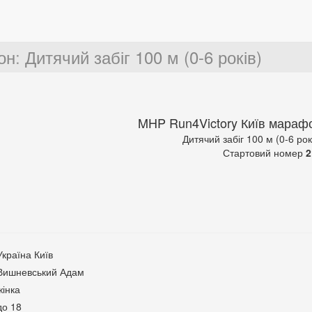
он
:
Дитячий забіг 100 м (0-6 років)
MHP Run4Victory Київ мараф
Дитячий забіг 100 м (0-6 рок
Стартовий номер
2
Україна Київ
Вишневський Адам
жінка
до 18