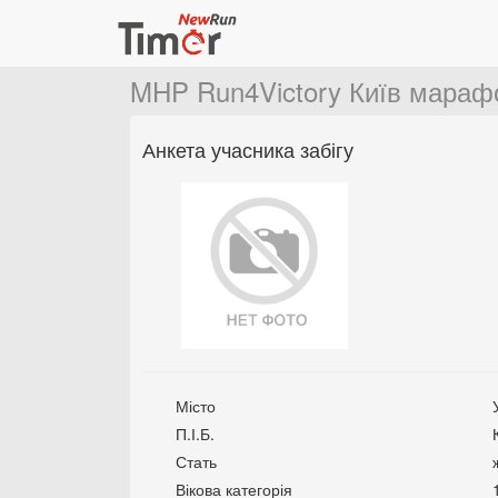
MHP Run4Victory Київ мараф
Анкета учасника забігу
Місто
П.І.Б.
Стать
Вікова категорія