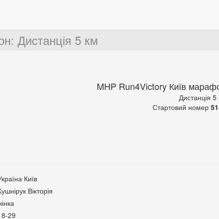
он
:
Дистанція 5 км
MHP Run4Victory Київ мараф
Дистанція 5
Стартовий номер
51
Україна Київ
Кушнірук Вікторія
жінка
18-29