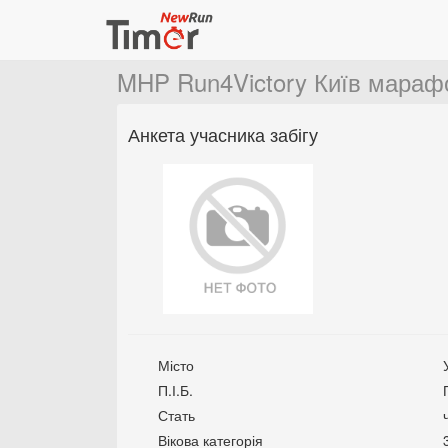
MHP Run4Victory Київ мараф
Анкета учасника забігу
Місто
П.І.Б.
Стать
Вікова категорія