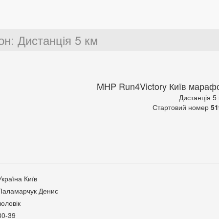
он
:
Дистанція 5 км
MHP Run4Victory Київ мараф
Дистанція 5
Стартовий номер
51
Україна Київ
Паламарчук Денис
чоловік
30-39