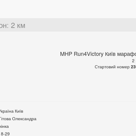
он
:
2 км
MHP Run4Victory Київ мараф
2
Стартовий номер
23
Україна Київ
Тітова Олександра
жінка
18-29