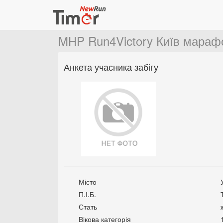
MHP Run4Victory Київ мараф
Анкета учасника забігу
Місто
П.І.Б.
Стать
Вікова категорія