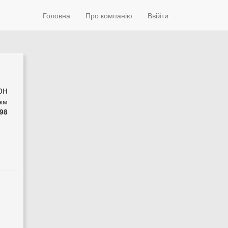
Головна
Про компанію
Ввійти
он
 км
98