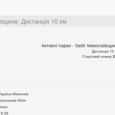
ївщина
:
Дистанція 10 км
Активні парки - Забіг Миколаївщи
Дистанція 10
Стартовий номер
2
Україна Миколаїв
Кисельова Юлія
жінка
18-29