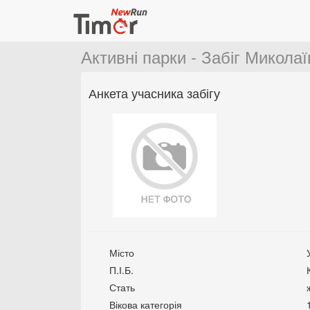
Активні парки - Забіг Микола
Анкета учасника забігу
Місто
П.І.Б.
Стать
Вікова категорія