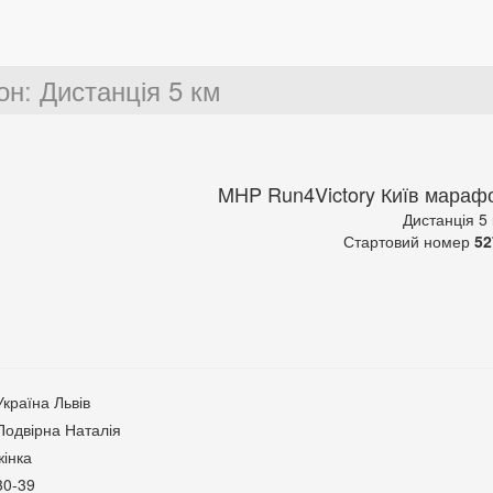
он
:
Дистанція 5 км
MHP Run4Victory Київ мараф
Дистанція 5
Стартовий номер
52
Україна Львів
Подвірна Наталія
жінка
30-39