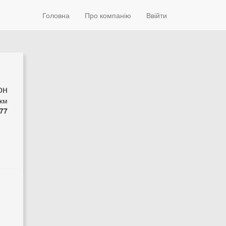
Головна
Про компанію
Ввійти
он
 км
77