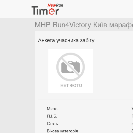
MHP Run4Victory Київ мараф
Анкета учасника забігу
Місто
П.І.Б.
Стать
Вікова категорія