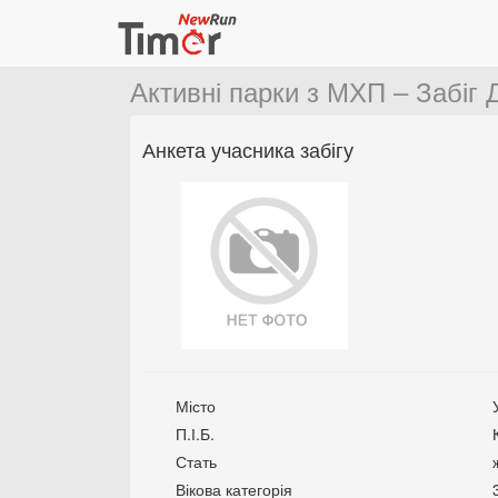
Активні парки з МХП – Забіг 
Анкета учасника забігу
Місто
П.І.Б.
Стать
Вікова категорія