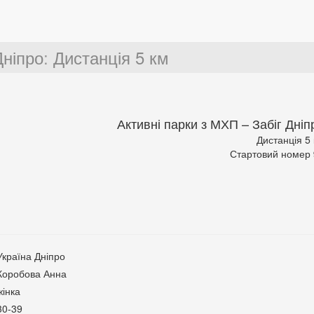
Дніпро
:
Дистанція 5 км
Активні парки з МХП – Забіг Дніп
Дистанція 5
Стартовий номер
Україна Дніпро
Коробова Анна
жінка
30-39