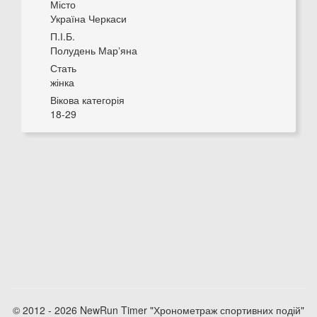
Місто
Україна Черкаси
П.І.Б.
Полудень Марʼяна
Стать
жінка
Вікова категорія
18-29
© 2012 - 2026 NewRun Timer "Хронометраж спортивних подій"