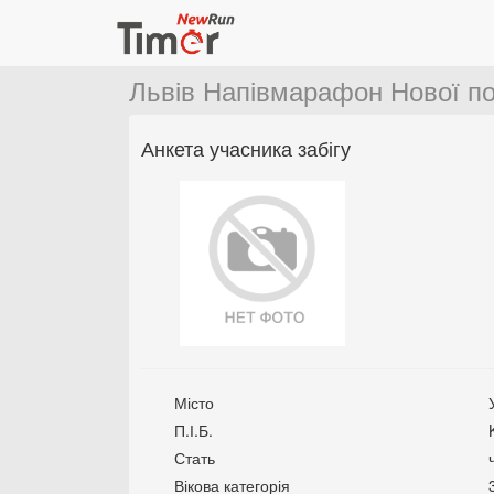
Львів Напівмарафон Нової п
Анкета учасника забігу
Місто
П.І.Б.
Стать
Вікова категорія