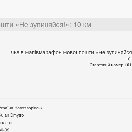
ошти «Не зупиняйся!»
:
10 км
Львів Напівмарафон Нової пошти «Не зупиняйся
10
Стартовий номер
101
Україна Новояворівськ
Kuian Dmytro
чоловік
30-39