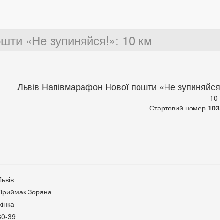
ошти «Не зупиняйся!»
:
10 км
Львів Напівмарафон Нової пошти «Не зупиняйся
10
Стартовий номер
103
Львів
Приймак Зоряна
жінка
30-39