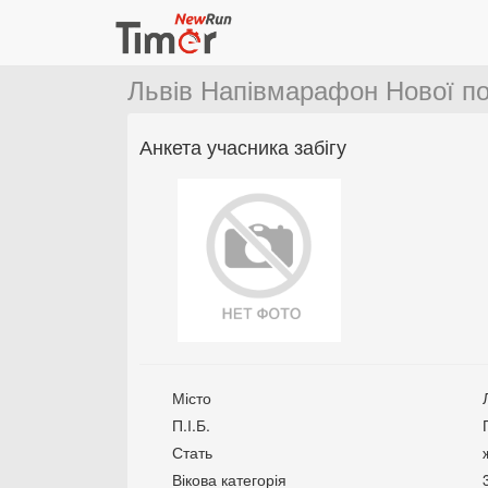
Львів Напівмарафон Нової п
Анкета учасника забігу
Місто
П.І.Б.
Стать
Вікова категорія