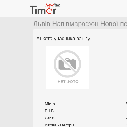
Львів Напівмарафон Нової п
Анкета учасника забігу
Місто
П.І.Б.
Стать
Вікова категорія