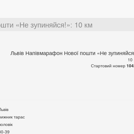
ошти «Не зупиняйся!»
:
10 км
Львів Напівмарафон Нової пошти «Не зупиняйся
10
Стартовий номер
104
Львів
нижник тарас
чоловік
30-39