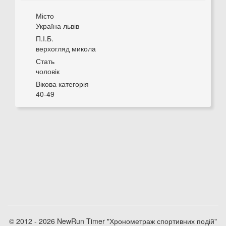
Місто
Україна львів
П.І.Б.
верхогляд микола
Стать
чоловік
Вікова категорія
40-49
© 2012 - 2026 NewRun Timer "Хронометраж спортивних подій"