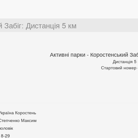
й Забіг
:
Дистанція 5 км
Активні парки - Коростенський Заб
Дистанція 5
Стартовий номер
Україна Коростень
Степченко Максим
чоловік
18-29