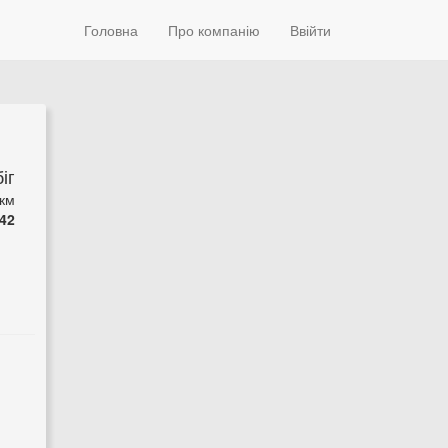
Головна
Про компанію
Ввійти
іг
 км
42