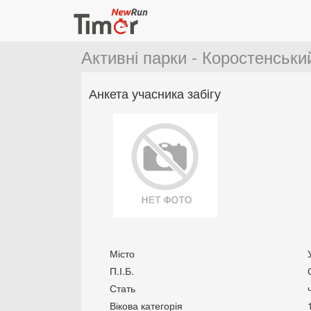
Активні парки - Коростенськи
Анкета учасника забігу
Місто
П.І.Б.
Стать
Вікова категорія