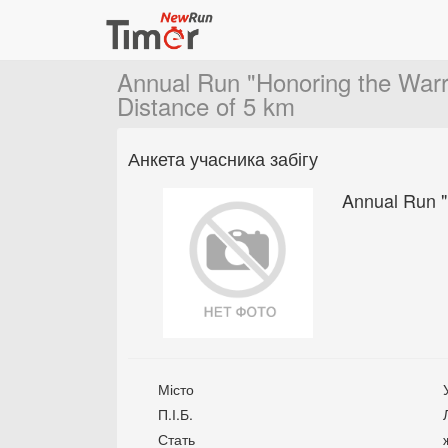
Annual Run "Honoring the Warri
Distance of 5 km
Анкета учасника забігу
Annual Run "
Місто
П.І.Б.
Стать