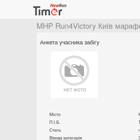
MHP Run4Victory Київ мараф
Анкета учасника забігу
Місто
П.І.Б.
Стать
Вікова категорія