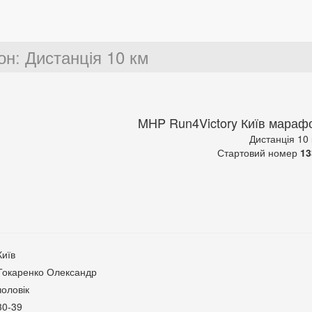
он
:
Дистанція 10 км
MHP Run4Victory Київ мараф
Дистанція 10
Стартовий номер
13
Київ
Токаренко Олександр
чоловік
30-39